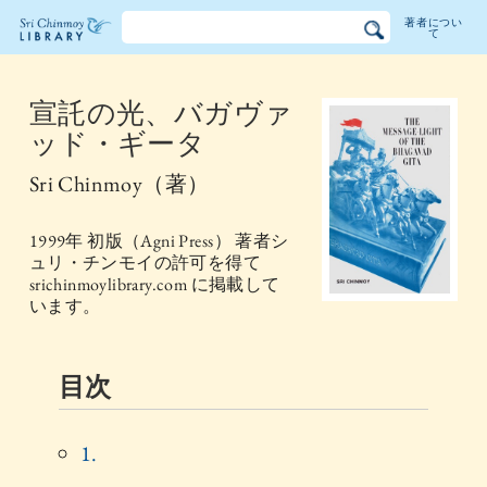
著者につい
て
シュ
リ・
宣託の光、バガヴァ
ッド・ギータ
チン
Sri Chinmoy
（著）
モイ
図書
1999
年 初版（
Agni Press
） 著者シ
ュリ・チンモイの許可を得て
館
srichinmoylibrary.com に掲載して
います。
目次
1.